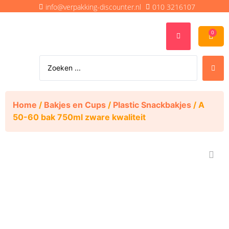
info@verpakking-discounter.nl
010 3216107
0
Home
/
Bakjes en Cups
/
Plastic Snackbakjes
/ A
50-60 bak 750ml zware kwaliteit