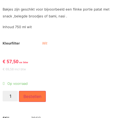
Bakjes zijn geschikt voor bijvoorbeeld een flinke portie patat met
snack ,belegde broodjes of bami, nasi .
Inhoud 750 ml wit
Kleurfilter
Wit
€
57,50
ex btw
€
69,58
incl btw
Op voorraad
Bestellen
SKU
36410