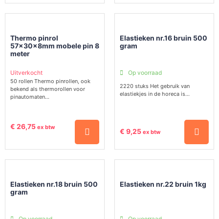
Thermo pinrol
Elastieken nr.16 bruin 500
57x30x8mm mobele pin 8
gram
meter
Uitverkocht
Op voorraad
50 rollen Thermo pinrollen, ook
2220 stuks Het gebruik van
bekend als thermorollen voor
elastiekjes in de horeca is...
pinautomaten...
€
26,75
ex btw
€
9,25
ex btw
Elastieken nr.18 bruin 500
Elastieken nr.22 bruin 1kg
gram
Op voorraad
Op voorraad