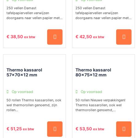
250 vellen Damast
250 vellen Damast
tafelpapiervellen verwijzen
tafelpapiervellen verwijzen
doorgaans naar vellen papier met...
doorgaans naar vellen papier met...
€
38,50
€
42,50
ex btw
ex btw
Thermo kassarol
Thermo kassarol
57x70x12 mm
80x75x12 mm
Op voorraad
Op voorraad
50 rollen Thermo kassarollen, ook
50 rollen Nieuwe verpakkingen!
wel thermorollen genoemd, zijn
Thermo kassarollen, ook wel
rollen...
thermorollen genoemd,...
€
51,25
€
53,50
ex btw
ex btw