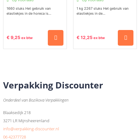
1660 stuks Het gebruik van
1 kg 2267 stuks Het gebruik van
elastiekjes in de horeca is...
elastiekjes in de...
€
9,25
€
12,25
ex btw
ex btw
Verpakking Discounter
Onderdeel van Bozikova Verpakkingen
Blaaksedijk 218
3271 LR Mijnsheerenland
info@verpakking-discounter.nl
06 42377728