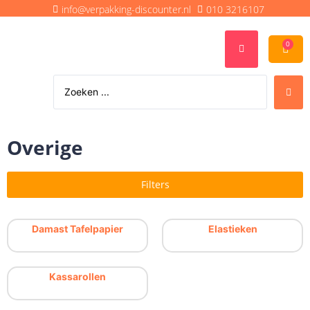
info@verpakking-discounter.nl
010 3216107
0
Overige
Filters
Damast Tafelpapier
Elastieken
Kassarollen