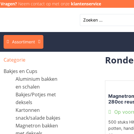
Vragen?
Neem contact op met onze
klantenservice
Assortiment
Ronde
Categorie
Bakjes en Cups
Aluminium bakken
en schalen
Bakjes/Potjes met
Magnetron 
280cc reu
deksels
transparan
Kartonnen
Op voor
snack/salade bakjes
500 stuks Hi
Magnetron bakken
potten, hand
met deksels