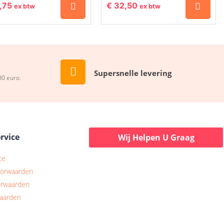
,75
€
32,50
ex btw
ex btw
Supersnelle levering
00 euro.
rvice
Wij Helpen U Graag
ce
oorwaarden
orwaarden
waarden