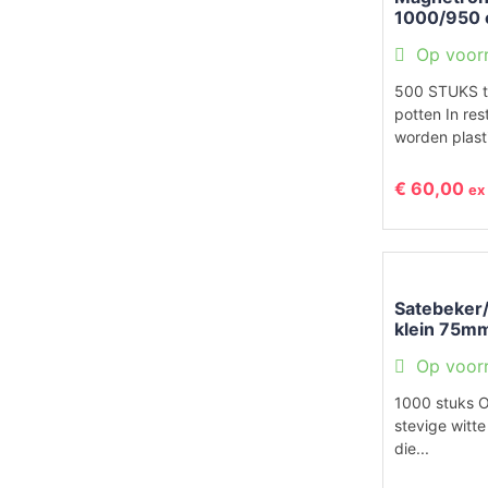
1000/950 c
Op voor
500 STUKS t
potten In res
worden plasti
€
60,00
ex
Satebeker/
klein 75m
Op voor
1000 stuks 
stevige witte
die...