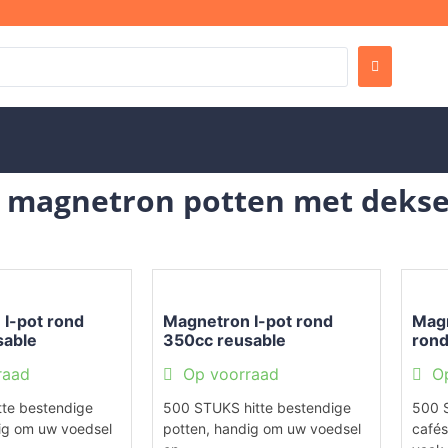
 magnetron potten met dekse
I-pot rond
Magnetron I-pot rond
Magn
sable
350cc reusable
rond
t
transparant
tran
raad
Op voorraad
O
tte bestendige
500 STUKS hitte bestendige
500 S
ig om uw voedsel
potten, handig om uw voedsel
cafés