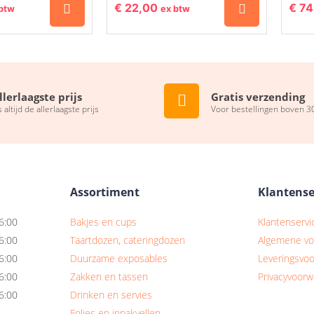
€
22,00
€
74
btw
ex btw
llerlaagste prijs
Gratis verzending
s altijd de allerlaagste prijs
Voor bestellingen boven 3
Assortiment
Klantense
6:00
Bakjes en cups
Klantenservi
6:00
Taartdozen, cateringdozen
Algemene v
6:00
Duurzame exposables
Leveringsvo
6:00
Zakken en tassen
Privacyvoor
6:00
Drinken en servies
Folies en inpakvellen