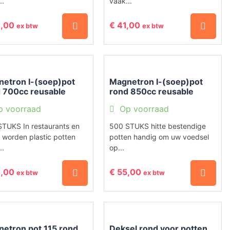
..
vaak...
,00
€
41,00
ex btw
ex btw
etron I-(soep)pot
Magnetron I-(soep)pot
 700cc reusable
rond 850cc reusable
sparant
transparant
p voorraad
Op voorraad
TUKS In restaurants en
500 STUKS hitte bestendige
 worden plastic potten
potten handig om uw voedsel
..
op...
,00
€
55,00
ex btw
ex btw
etron pot 115 rond
Deksel rond voor potten