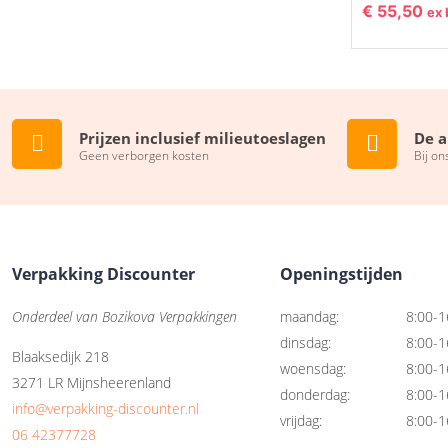
€
55,50
ex 
Prijzen inclusief milieutoeslagen
De a
Geen verborgen kosten
Bij on
Verpakking Discounter
Openingstijden
Onderdeel van Bozikova Verpakkingen
maandag:
8:00-1
dinsdag:
8:00-1
Blaaksedijk 218
woensdag:
8:00-1
3271 LR Mijnsheerenland
donderdag:
8:00-1
info@verpakking-discounter.nl
vrijdag:
8:00-1
06 42377728