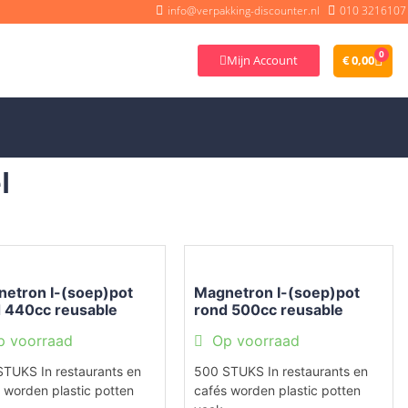
info@verpakking-discounter.nl
010 3216107
0
Mijn Account
€
0,00
l
etron I-(soep)pot
Magnetron I-(soep)pot
 440cc reusable
rond 500cc reusable
sparant
transparant
p voorraad
Op voorraad
TUKS In restaurants en
500 STUKS In restaurants en
 worden plastic potten
cafés worden plastic potten