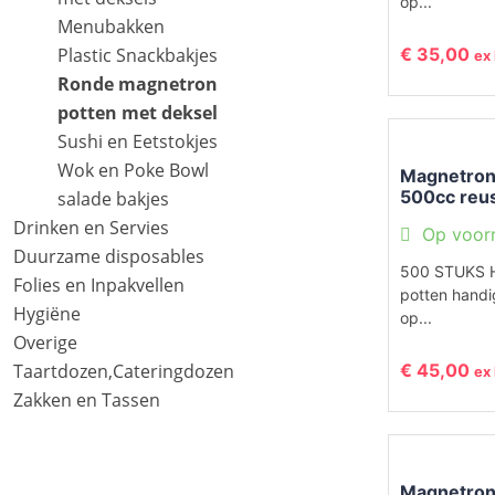
op...
Menubakken
Plastic Snackbakjes
€
35,00
ex
Ronde magnetron
potten met deksel
Sushi en Eetstokjes
Wok en Poke Bowl
Magnetron 
500cc reus
salade bakjes
Drinken en Servies
Op voor
Duurzame disposables
500 STUKS H
Folies en Inpakvellen
potten handi
Hygiëne
op...
Overige
Taartdozen,Cateringdozen
€
45,00
ex
Zakken en Tassen
Magnetron