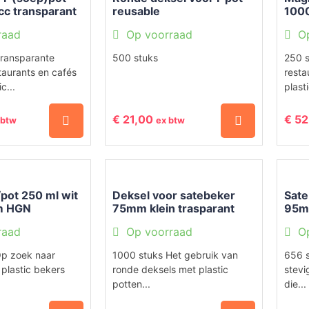
c transparant
reusable
1000
raad
Op voorraad
O
ransparante
500 stuks
250 s
taurants en cafés
resta
c...
plasti
€
21,00
€
52
 btw
ex btw
pot 250 ml wit
Deksel voor satebeker
Sate
m HGN
75mm klein trasparant
95m
HGN
raad
Op voorraad
O
Op zoek naar
1000 stuks Het gebruik van
656 
 plastic bekers
ronde deksels met plastic
stevi
potten...
die...