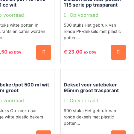
 cc wit
115 serie pp trasparant
p voorraad
Op voorraad
tuks witte potten In
500 stuks Het gebruik van
urants en cafés worden
ronde PP-deksels met plastic
c...
potten...
,50
€
23,00
ex btw
ex btw
beker/pot 500 ml wit
Deksel voor satebeker
m groot
95mm groot trasparant
p voorraad
Op voorraad
stuks Op zoek naar
900 stuks Het gebruik van
ge witte plastic bekers
ronde deksels met plastic
potten...