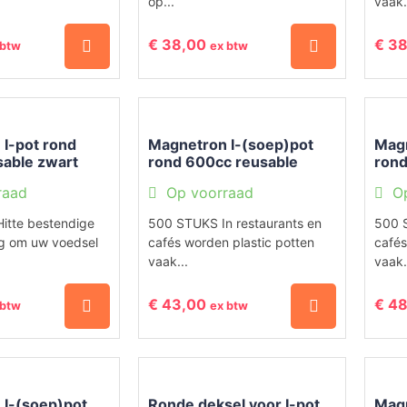
op...
vaak.
€
38,00
€
38
 btw
ex btw
I-pot rond
Magnetron I-(soep)pot
Magn
able zwart
rond 600cc reusable
rond
transparant
tran
raad
Op voorraad
O
itte bestendige
500 STUKS In restaurants en
500 S
g om uw voedsel
cafés worden plastic potten
cafés
vaak...
vaak.
€
43,00
€
48
 btw
ex btw
 I-(soep)pot
Ronde deksel voor I-pot
Magn