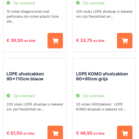
Op voorraad
Op voorraad
10 rollen Slagersrollen met
200 stuks LDPE afvalzak is bekend
perforatie zijn rollen plastic folie
om zijn flexibiliteit en...
die...
€
36,50
€
33,75
ex btw
ex btw
LDPE afvalzakken
LDPE KOMO afvalzakken
90x110cm blauw
60x80cm grijs
Op voorraad
Op voorraad
200 stuks LDPE afvalzak is bekend
20 rollen (400zakken) LDPE
om zijn flexibiliteit en...
KOMO afvalzak is bekend om...
€
61,50
€
48,95
ex btw
ex btw