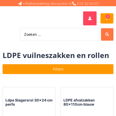
info@verpakking-discounter.nl
010 3216107
0
LDPE vuilneszakken en rollen
Filters
Ldpe Slagersrol 30×24 cm
LDPE afvalzakken
perfo
80x110cm blauw