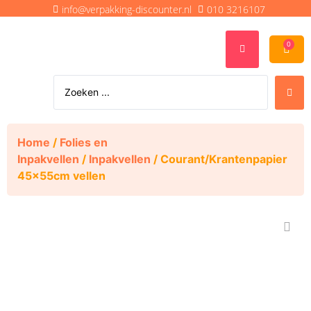
info@verpakking-discounter.nl
010 3216107
0
Home
/
Folies en
Inpakvellen
/
Inpakvellen
/ Courant/Krantenpapier
45x55cm vellen