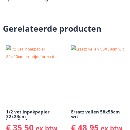
Gerelateerde producten
1/2 vet inpakpapier
Ersatz vellen 58x58cm
32x23cm
wit
broodjesformaat
€
35,50
€
48,95
ex btw
ex btw