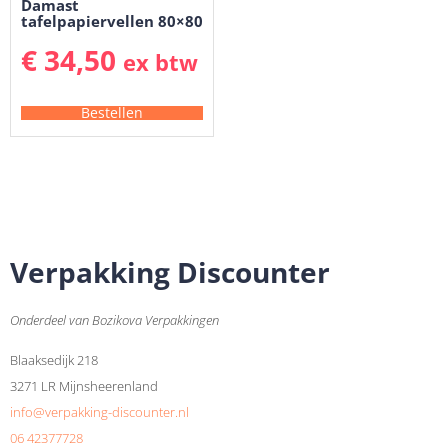
Damast
tafelpapiervellen 80×80
cm
€
34,50
ex btw
Bestellen
Verpakking Discounter
Onderdeel van Bozikova Verpakkingen
Blaaksedijk 218
3271 LR Mijnsheerenland
info@verpakking-discounter.nl
06 42377728