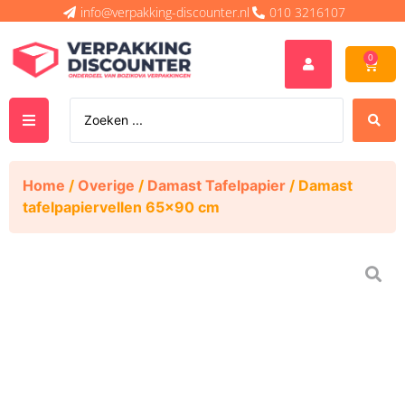
info@verpakking-discounter.nl
010 3216107
0
Home
/
Overige
/
Damast Tafelpapier
/ Damast
tafelpapiervellen 65×90 cm