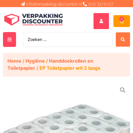
info@verpakking-discounter.nl
010 3216107
0
Home
/
Hygiëne
/
Handdoekrollen en
Toiletpapier
/ EP Toiletpapier wit 2 laags