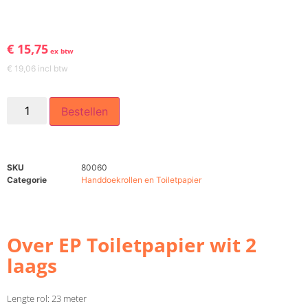
€
15,75
ex btw
€
19,06
incl btw
Bestellen
SKU
80060
Categorie
Handdoekrollen en Toiletpapier
Over EP Toiletpapier wit 2
laags
Lengte rol: 23 meter