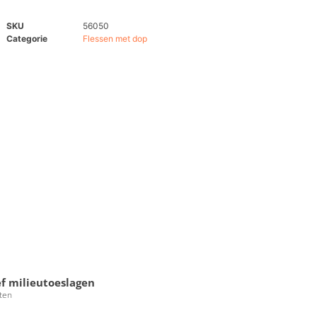
SKU
56050
Categorie
Flessen met dop
ef milieutoeslagen
ten