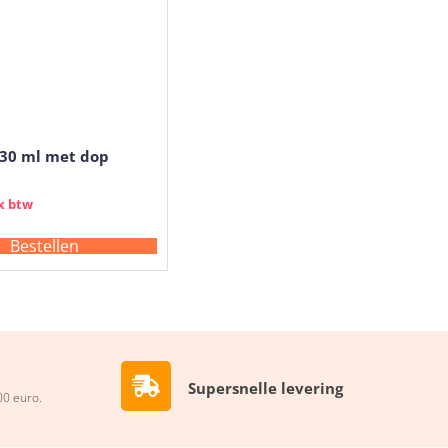
330 ml met dop
x btw
Bestellen
Supersnelle levering
00 euro.