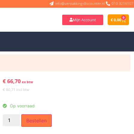
info@verpakking-discounter.nl
010 3216107
0
Mijn Account
€
0,00
€
66,70
ex btw
€
80,71
incl btw
Op voorraad
Bestellen