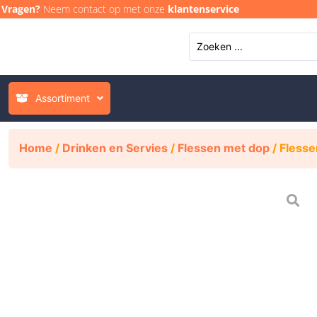
Vragen?
Neem contact op met onze
klantenservice
Assortiment
Home
/
Drinken en Servies
/
Flessen met dop
/ Fless