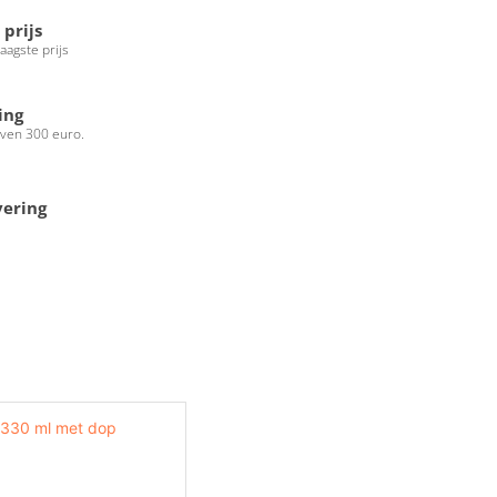
 prijs
laagste prijs
ing
oven 300 euro.
vering