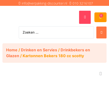
info@verpakking-discounter.nl
010 3216107
0
Home
/
Drinken en Servies
/
Drinkbekers en
Glazen
/ Kartonnen Bekers 180 cc scotty