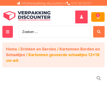
info@verpakking-discounter.nl
010 3216107
0
Home
/
Drinken en Servies
/
Kartonnen Borden en
Schaaltjes
/ Kartonnen gevoerde schaaltjes 12×18
cm wit