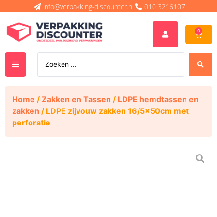
info@verpakking-discounter.nl
010 3216107
0
Home
/
Zakken en Tassen
/
LDPE hemdtassen en
zakken
/ LDPE zijvouw zakken 16/5x50cm met
perforatie