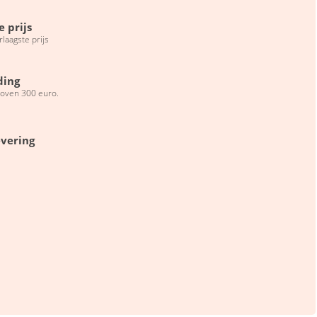
e prijs
erlaagste prijs
ding
boven 300 euro.
evering