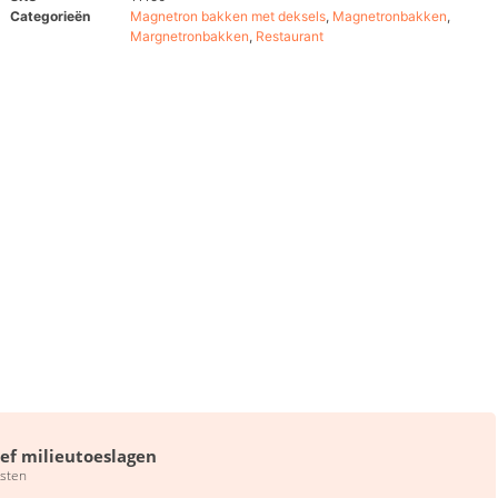
Categorieën
Magnetron bakken met deksels
,
Magnetronbakken
,
Margnetronbakken
,
Restaurant
ief milieutoeslagen
sten