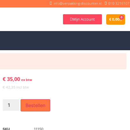
info@verpakking-discounter.nl
010 3216107
0
Mijn Account
€
0,00
€
35,00
ex btw
€
42,35
incl btw
Bestellen
SKU
11150