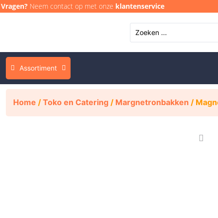
Vragen?
Neem contact op met onze
klantenservice
Assortiment
Home
/
Toko en Catering
/
Margnetronbakken
/ Magn