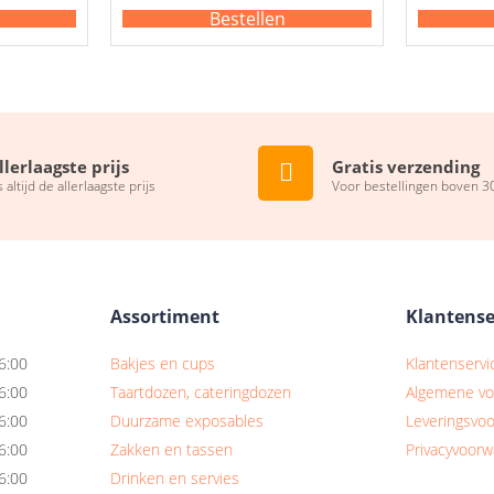
Bestellen
llerlaagste prijs
Gratis verzending
s altijd de allerlaagste prijs
Voor bestellingen boven 3
Assortiment
Klantense
6:00
Bakjes en cups
Klantenservi
6:00
Taartdozen, cateringdozen
Algemene v
6:00
Duurzame exposables
Leveringsvo
6:00
Zakken en tassen
Privacyvoor
6:00
Drinken en servies