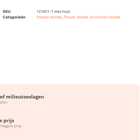
SKU
127401-1 mes hout
Categorieën
Houten bestek
,
Plastic bestek en Houten bestek
ief milieutoeslagen
sten
e prijs
erlaagste prijs