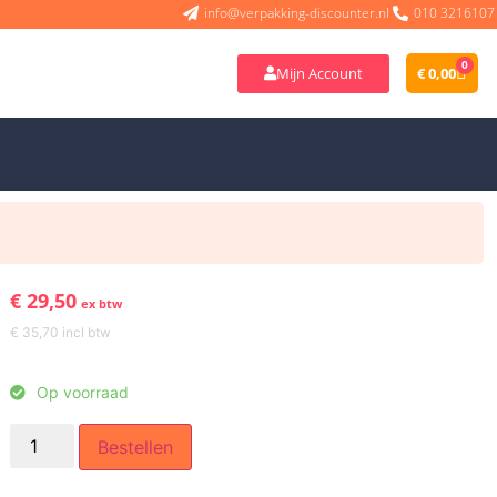
info@verpakking-discounter.nl
010 3216107
0
Mijn Account
€
0,00
€
29,50
ex btw
€
35,70
incl btw
Op voorraad
Bestellen