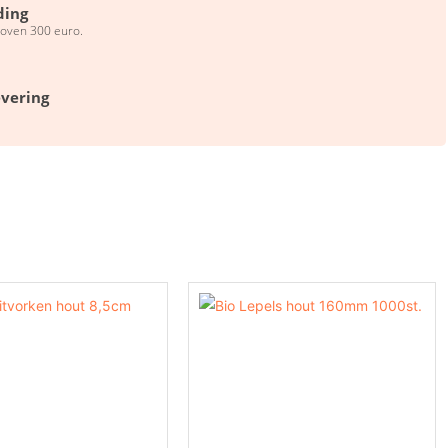
ding
boven 300 euro.
evering