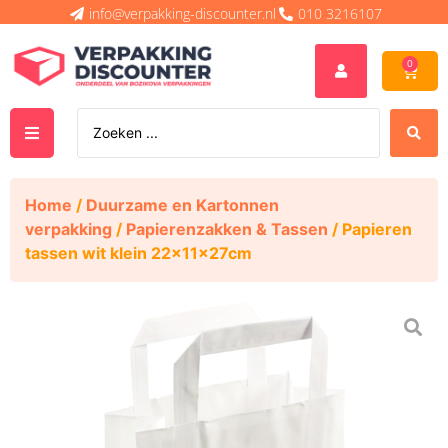
info@verpakking-discounter.nl
010 3216107
0
Home
/
Duurzame en Kartonnen
verpakking
/
Papierenzakken & Tassen
/ Papieren
tassen wit klein 22x11x27cm