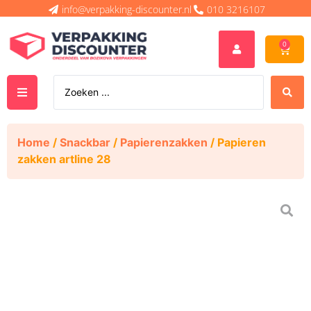
info@verpakking-discounter.nl
010 3216107
0
Home
/
Snackbar
/
Papierenzakken
/ Papieren
zakken artline 28