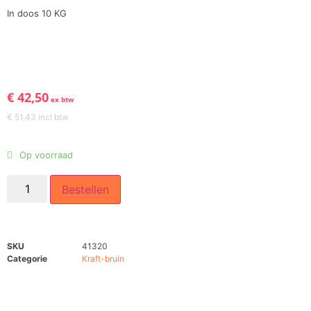
In doos 10 KG
€
42,50
ex btw
€
51,43
incl btw
Op voorraad
Bestellen
SKU
41320
Categorie
Kraft-bruin