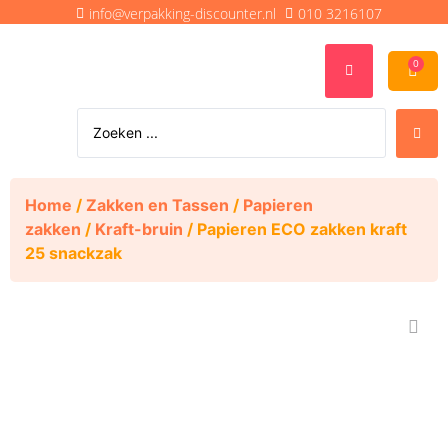
info@verpakking-discounter.nl
010 3216107
0
Home
/
Zakken en Tassen
/
Papieren
zakken
/
Kraft-bruin
/ Papieren ECO zakken kraft
25 snackzak