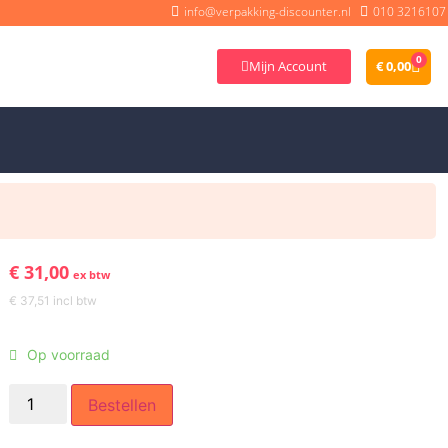
info@verpakking-discounter.nl
010 3216107
0
Mijn Account
€
0,00
€
31,00
ex btw
€
37,51
incl btw
Op voorraad
Bestellen