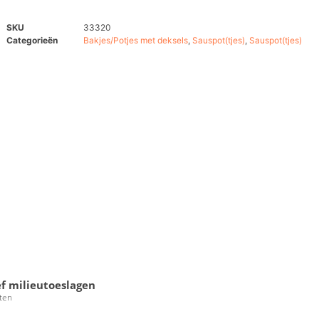
SKU
33320
Categorieën
Bakjes/Potjes met deksels
,
Sauspot(tjes)
,
Sauspot(tjes)
ef milieutoeslagen
ten