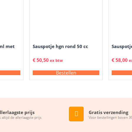
 ml met
Sauspotje hgn rond 50 cc
Sauspotj
€
50,50
€
58,00
ex btw
e
Bestellen
llerlaagste prijs
Gratis verzending
s altijd de allerlaagste prijs
Voor bestellingen boven 3