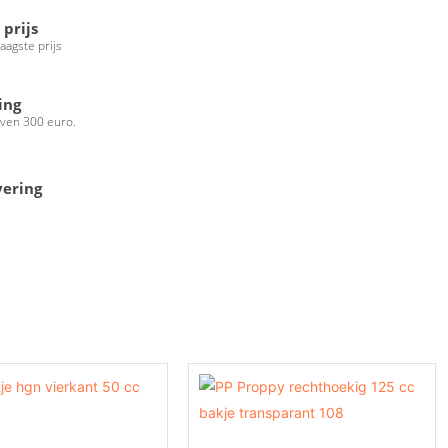
 prijs
laagste prijs
ing
oven 300 euro.
vering