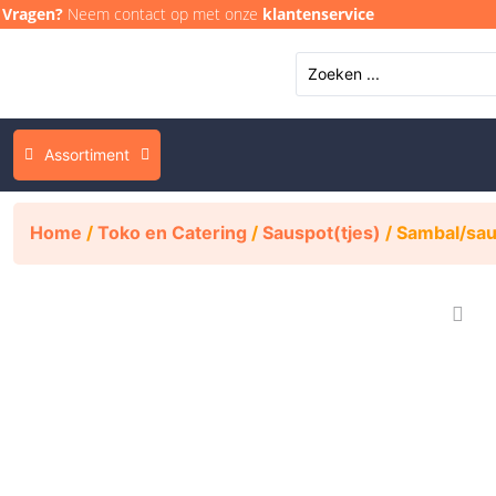
Vragen?
Neem contact op met onze
klantenservice
Assortiment
Home
/
Toko en Catering
/
Sauspot(tjes)
/ Sambal/sau