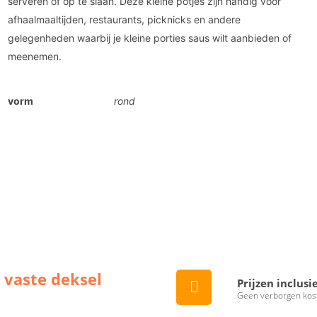
serveren of op te slaan. Deze kleine potjes zijn handig voor
afhaalmaaltijden, restaurants, picknicks en andere
gelegenheden waarbij je kleine porties saus wilt aanbieden of
meenemen.
vorm
rond
 vaste deksel
Prijzen inclusi
Geen verborgen kos