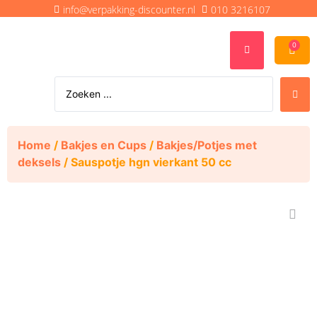
info@verpakking-discounter.nl
010 3216107
0
Home
/
Bakjes en Cups
/
Bakjes/Potjes met
deksels
/ Sauspotje hgn vierkant 50 cc