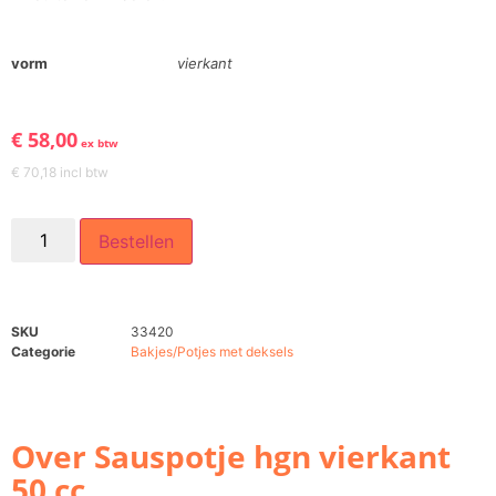
vorm
vierkant
€
58,00
ex btw
€
70,18
incl btw
Bestellen
SKU
33420
Categorie
Bakjes/Potjes met deksels
Over Sauspotje hgn vierkant
50 cc