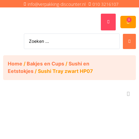
info@verpakking-discounter.nl
010 3216107
0
Home
/
Bakjes en Cups
/
Sushi en
Eetstokjes
/ Sushi Tray zwart HP07