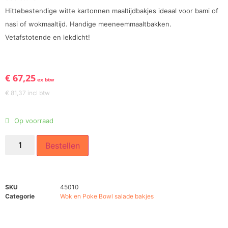
Hittebestendige witte kartonnen maaltijdbakjes ideaal voor bami of
nasi of wokmaaltijd. Handige meeneemmaaltbakken.
Vetafstotende en lekdicht!
€
67,25
ex btw
€
81,37
incl btw
Op voorraad
Bestellen
SKU
45010
Categorie
Wok en Poke Bowl salade bakjes