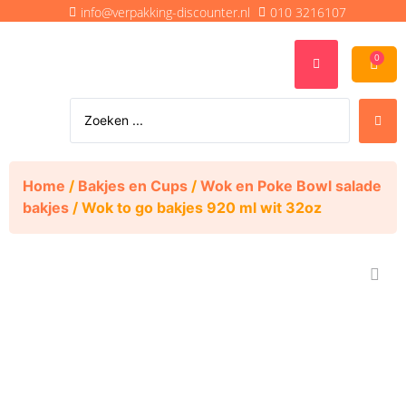
info@verpakking-discounter.nl
010 3216107
0
Home
/
Bakjes en Cups
/
Wok en Poke Bowl salade
bakjes
/ Wok to go bakjes 920 ml wit 32oz