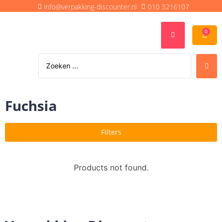
info@verpakking-discounter.nl
010 3216107
0
Fuchsia
Filters
Products not found.