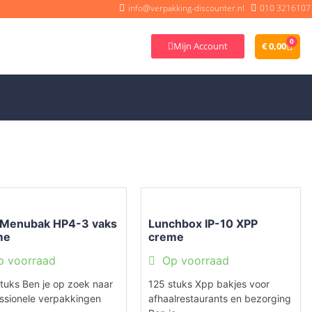
info@verpakking-discounter.nl
010 3216107
0
Mijn Account
€
0,00
 Menubak HP4-3 vaks
Lunchbox IP-10 XPP
me
creme
p voorraad
Op voorraad
tuks Ben je op zoek naar
125 stuks Xpp bakjes voor
ssionele verpakkingen
afhaalrestaurants en bezorging