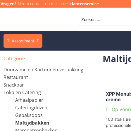
Vragen?
Neem contact op met onze
klantenservice
Assortiment
Malti
Categorie
Duurzame en Kartonnen verpakking
Restaurant
Snackbar
Toko en Catering
XPP Menub
creme
Afhaalpapier
Cateringdozen
Op voor
Gebaksdoos
100 stuks Be
Maltijdbakken
professionel
Margnetronbakken