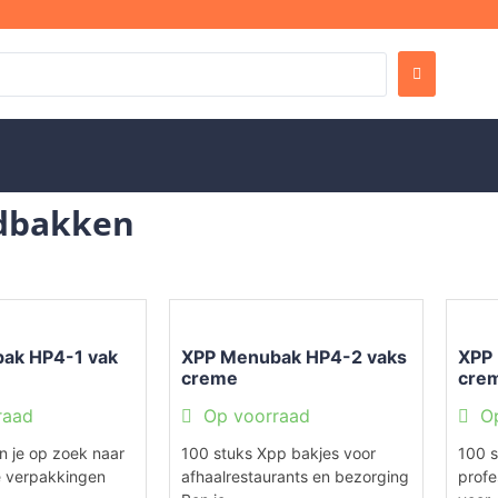
jdbakken
ak HP4-1 vak
XPP Menubak HP4-2 vaks
XPP
creme
cre
raad
Op voorraad
O
n je op zoek naar
100 stuks Xpp bakjes voor
100 s
e verpakkingen
afhaalrestaurants en bezorging
profe