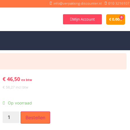
info@verpakking-discounter.nl
010 3216107
0
Mijn Account
€
0,00
€
46,50
ex btw
€
56,27
incl btw
Op voorraad
Bestellen