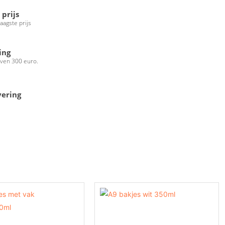
 prijs
laagste prijs
ing
oven 300 euro.
vering