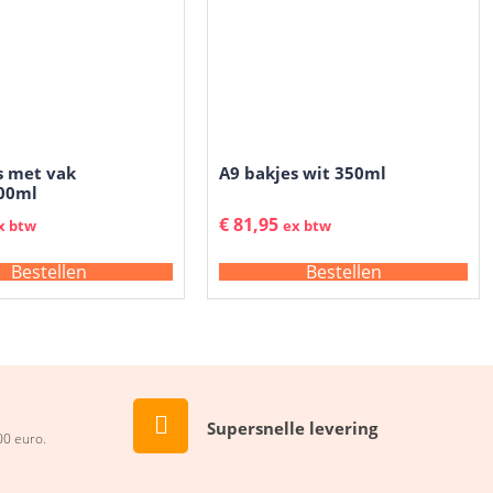
s met vak
A9 bakjes wit 350ml
00ml
€
81,95
x btw
ex btw
Bestellen
Bestellen
Supersnelle levering
00 euro.