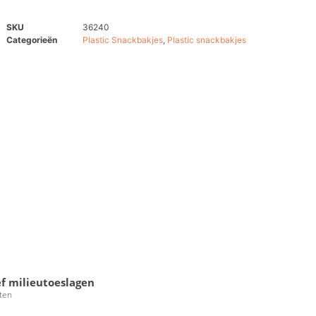
SKU
36240
Categorieën
Plastic Snackbakjes
,
Plastic snackbakjes
ef milieutoeslagen
ten