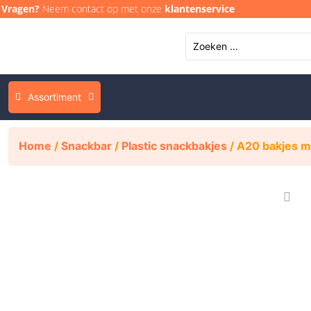
Vragen?
Neem contact op met onze
klantenservice
Assortiment
Home
/
Snackbar
/
Plastic snackbakjes
/ A20 bakjes 