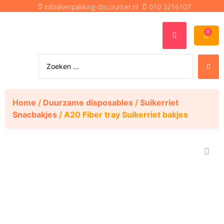
info@verpakking-discounter.nl
010 3216107
0
Home
/
Duurzame disposables
/
Suikerriet
Snacbakjes
/ A20 Fiber tray Suikerriet bakjes