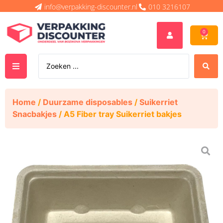
info@verpakking-discounter.nl
010 3216107
0
Home
/
Duurzame disposables
/
Suikerriet
Snacbakjes
/ A5 Fiber tray Suikerriet bakjes