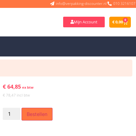
info@verpakking-discounter.nl
010 3216107
0
Mijn Account
€
0,00
€
64,85
ex btw
€
78,47
incl btw
Bestellen