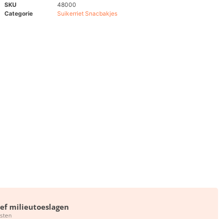
SKU
48000
Categorie
Suikerriet Snacbakjes
ief milieutoeslagen
sten