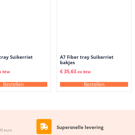
tray Suikerriet
A7 Fiber tray Suikerriet
bakjes
€
35,63
x btw
ex btw
Bestellen
Bestellen
Supersnelle levering
00 euro.