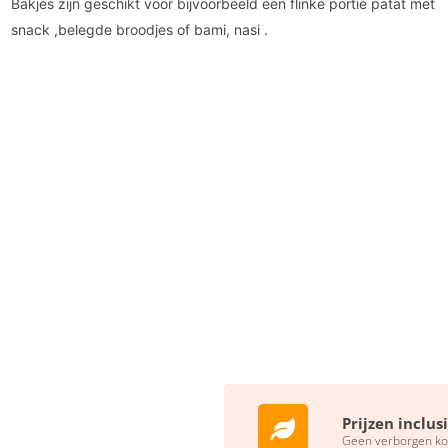
Bakjes zijn geschikt voor bijvoorbeeld een flinke portie patat met
snack ,belegde broodjes of bami, nasi .
Prijzen inclus
Geen verborgen ko