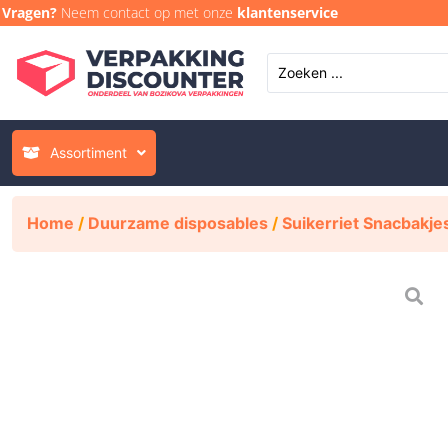
Vragen?
Neem contact op met onze
klantenservice
Assortiment
Home
/
Duurzame disposables
/
Suikerriet Snacbakje