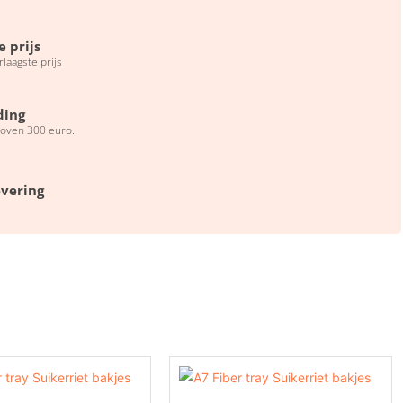
e prijs
erlaagste prijs
ding
boven 300 euro.
evering