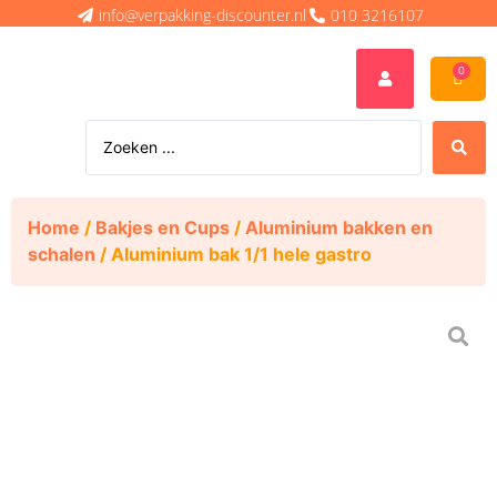
info@verpakking-discounter.nl
010 3216107
0
Home
/
Bakjes en Cups
/
Aluminium bakken en
schalen
/ Aluminium bak 1/1 hele gastro