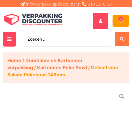
info@verpakking-discounter.nl
010 3216107
0
Home
/
Duurzame en Kartonnen
verpakking
/
Kartonnen Poke Bowl
/ Deksel voor
Salade Pokebowl 148mm