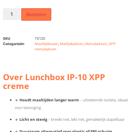
Bestellen
SKU
70120
Categorieën
Maaltijdboxen
,
Maltijdbakken
,
Menubakken
,
XPP
menubakken
Over Lunchbox IP-10 XPP
creme
🔹
Houdt maaltijden langer warm
– uitstekende isolatie, ideaal
voor bezorging
🔹
Licht en stevig
– breekt niet, lekt niet, gemakkelijk stapelbaar
🔹
Duurzaam alternatief voor plastic of EPS-schuim