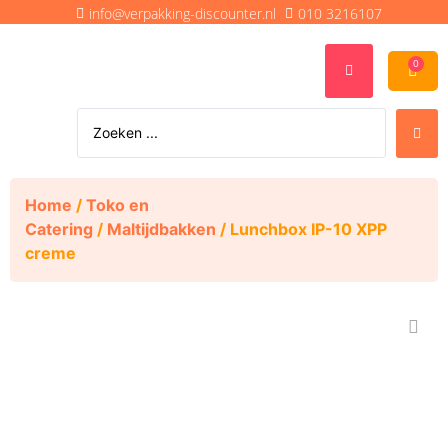
info@verpakking-discounter.nl
010 3216107
0
Home
/
Toko en
Catering
/
Maltijdbakken
/ Lunchbox IP-10 XPP
creme