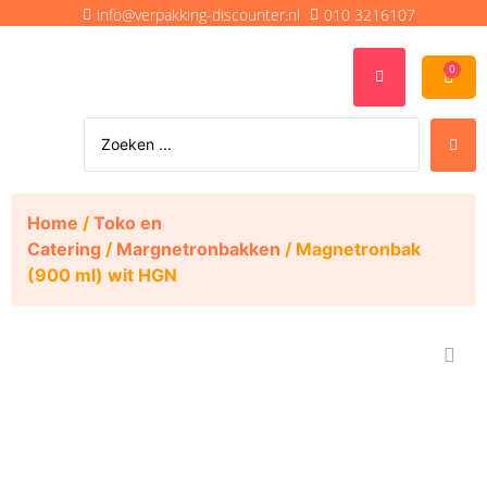
info@verpakking-discounter.nl
010 3216107
0
Home
/
Toko en
Catering
/
Margnetronbakken
/ Magnetronbak
(900 ml) wit HGN