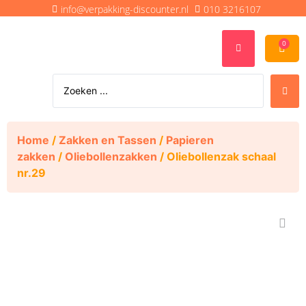
info@verpakking-discounter.nl
010 3216107
0
Home
/
Zakken en Tassen
/
Papieren
zakken
/
Oliebollenzakken
/ Oliebollenzak schaal
nr.29