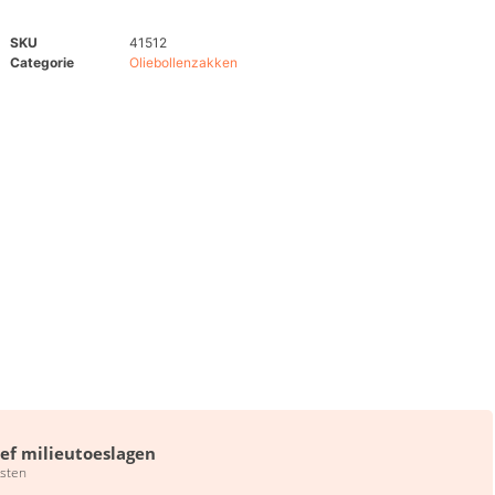
SKU
41512
Categorie
Oliebollenzakken
ief milieutoeslagen
sten