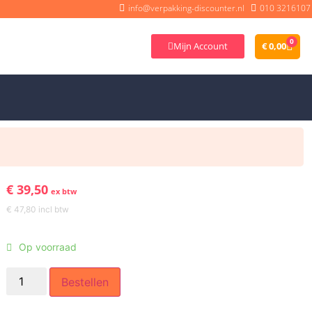
info@verpakking-discounter.nl
010 3216107
0
Mijn Account
€
0,00
€
39,50
ex btw
€
47,80
incl btw
Op voorraad
Bestellen