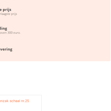
e prijs
erlaagste prijs
ding
boven 300 euro.
evering