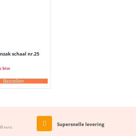
nzak schaal nr.25
x btw
Bestellen
Supersnelle levering
00 euro.