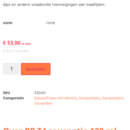
dips en andere smaakvolle toevoegingen aan maaltijden.
vorm
rond
€
53,00
ex btw
€
64,13
incl btw
Bestellen
SKU
32040
Categorieën
Bakjes/Potjes met deksels
,
Sauspot(tjes)
,
Sauspot(tjes)
,
Sauspotjes