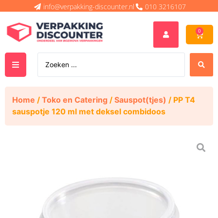
info@verpakking-discounter.nl
010 3216107
0
Home
/
Toko en Catering
/
Sauspot(tjes)
/ PP T4
sauspotje 120 ml met deksel combidoos