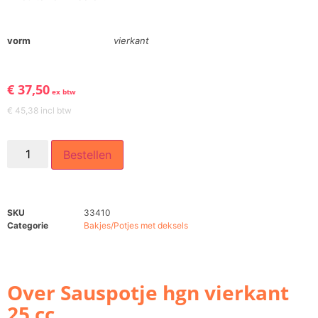
vorm
vierkant
€
37,50
ex btw
€
45,38
incl btw
Bestellen
SKU
33410
Categorie
Bakjes/Potjes met deksels
Over Sauspotje hgn vierkant
25 cc