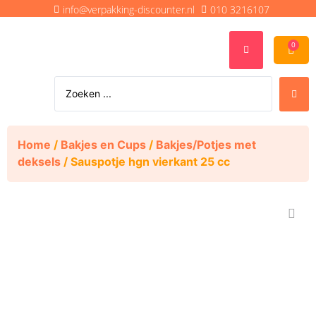
info@verpakking-discounter.nl
010 3216107
0
Home
/
Bakjes en Cups
/
Bakjes/Potjes met
deksels
/ Sauspotje hgn vierkant 25 cc